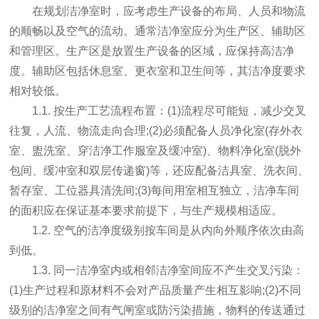
在规划洁净室时，应考虑生产设备的布局、人员和物流
的顺畅以及空气的流动。通常洁净室应分为生产区、辅助区
和管理区。生产区是放置生产设备的区域，应保持高洁净
度。辅助区包括休息室、更衣室和卫生间等，其洁净度要求
相对较低。
1.1. 按生产工艺流程布置：(1)流程尽可能短，减少交叉
往复，人流、物流走向合理;(2)必须配备人员净化室(存外衣
室、盥洗室、穿洁净工作服室及缓冲室)、物料净化室(脱外
包间、缓冲室和双层传递窗)等，还应配备洁具室、洗衣间、
暂存室、工位器具清洗间;(3)每间用室相互独立，洁净车间
的面积应在保证基本要求前提下，与生产规模相适应。
1.2. 空气的洁净度级别按车间是从内向外顺序依次由高
到低。
1.3. 同一洁净室内或相邻洁净室间应不产生交叉污染：
(1)生产过程和原材料不会对产品质量产生相互影响;(2)不同
级别的洁净室之间有气闸室或防污染措施，物料的传送通过