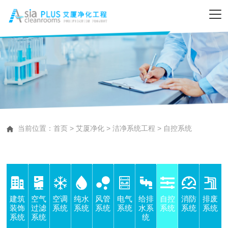
当前位置：
首页
>
艾厦净化
>
洁净系统工程
>
自控系统
建筑
空气
空调
纯水
风管
电气
给排
自控
消防
排废
装饰
过滤
系统
系统
系统
系统
水系
系统
系统
系统
系统
系统
统