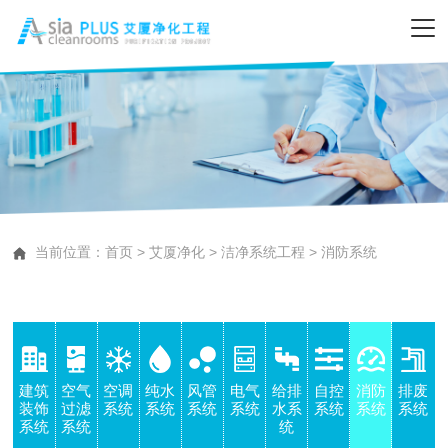
当前位置：
首页
>
艾厦净化
>
洁净系统工程
>
消防系统
建筑
空气
空调
纯水
风管
电气
给排
自控
消防
排废
装饰
过滤
系统
系统
系统
系统
水系
系统
系统
系统
系统
系统
统